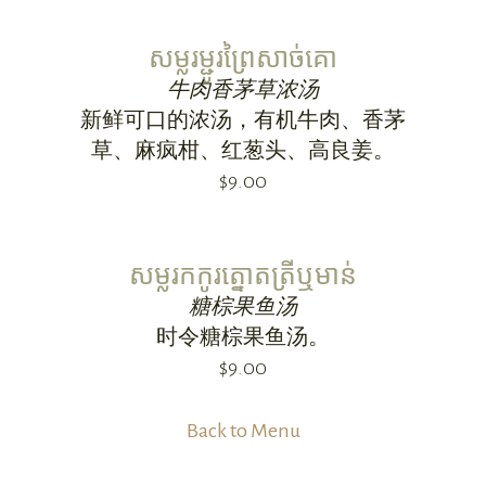
សម្លរម្ជូរព្រៃសាច់គោ
牛肉香茅草浓汤
新鲜可口的浓汤，有机牛肉、香茅
草、麻疯柑、红葱头、高良姜。
$9.00
សម្លរកកូរត្នោតត្រីឬមាន់
糖棕果鱼汤
时令糖棕果鱼汤。
$9.00
Back to Menu