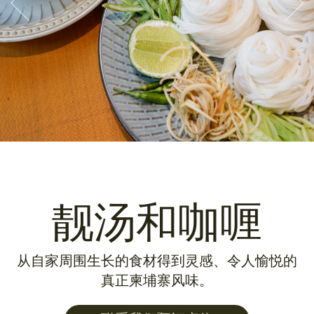
靓汤和咖喱
从自家周围生长的食材得到灵感、令人愉悦的
真正柬埔寨风味。