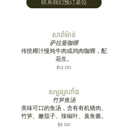
联系我们预订桌位
សារា៉ម៉ាន់
萨拉曼咖喱
传统椰汁慢炖牛肉或鸡肉咖喱，配
花生。
$12.00
សម្លរត្រពាំង
竹笋鱼汤
美味可口的鱼汤，含有有机猪肉、
竹笋、嫩茄子、辣椒叶、臭鱼酱。
$9.00